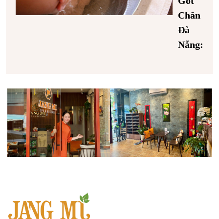
Gót
Chân
Đà
Nẵng: