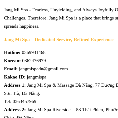
Jang Mi Spa - Fearless, Unyielding, and Always Joyfully
Challenges. Therefore, Jang Mi Spa is a place that brings s
spreads happiness.
Jang Mi Spa – Dedicated Service, Refined Experience
Hotline:
0369931468
Korean:
0362476979
Email:
jangmispadn@gmail.com
Kakao ID:
jangmispa
Address 1:
Jang Mi Spa & Massage Đà Nẵng, 77 Dương Đi
Sơn Trà, Đà Nẵng.
Tel:
0363457969
Address 2:
Jang Mi Spa Riverside - 53 Thái Phiên, Phước
Châu, Đà Nẵng