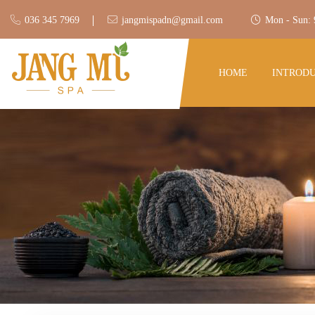
036 345 7969
jangmispadn@gmail.com
Mon - Sun:
HOME
INTROD