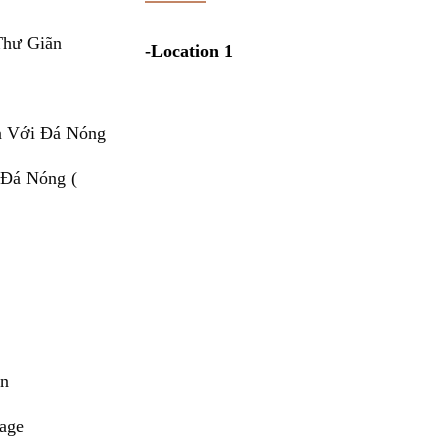
Thư Giãn
-Location 1
n Với Đá Nóng
 Đá Nóng (
ân
age