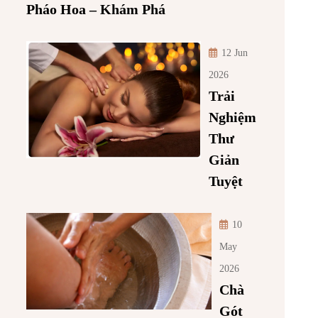
Pháo Hoa – Khám Phá
12 Jun
2026
Trải
Nghiệm
Thư
Giản
Tuyệt
10
May
2026
Chà
Gót