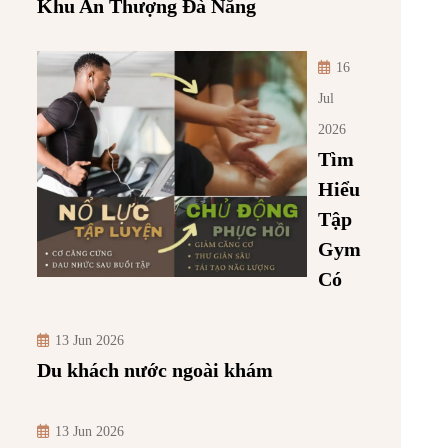
Khu An Thượng Đà Nẵng
16
Jul
2026
Tìm
Hiểu
Tập
Gym
Có
13 Jun 2026
Du khách nước ngoài khám
13 Jun 2026