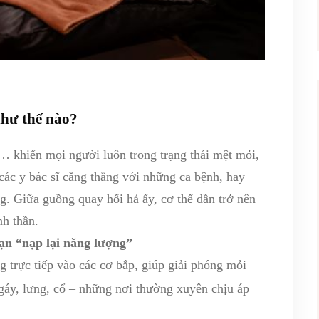
như thế nào?
p… khiến mọi người luôn trong trạng thái mệt mỏi,
các y bác sĩ căng thẳng với những ca bệnh, hay
. Giữa guồng quay hối hả ấy, cơ thể dần trở nên
nh thần.
bạn “nạp lại năng lượng”
 trực tiếp vào các cơ bắp, giúp giải phóng mỏi
 gáy, lưng, cổ – những nơi thường xuyên chịu áp