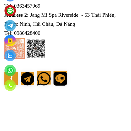
Tel:
0363457969
Address 2:
Jang Mi Spa Riverside - 53 Thái Phiên,
Phước Ninh, Hải Châu, Đà Nẵng
Tel: 0986428400