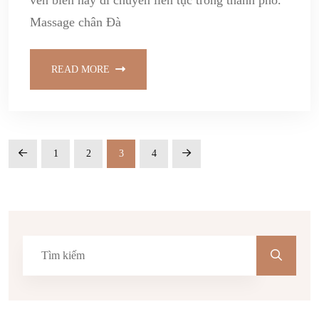
ven biển hay di chuyển liên tục trong thành phố.
Massage chân Đà
READ MORE
1
2
3
4